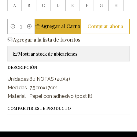
A
B
C
D
E
F
G
H
Agregar al Carro
Comprar ahora
Cantidad
Agregar a la lista de favoritos
Mostrar stock de ubicaciones
DESCRIPCIÓN
Unidades
80 NOTAS (20X4)
Medidas
7,5cmx17cm
Material
Papel con adhesivo (post it)
COMPARTIR ESTE PRODUCTO