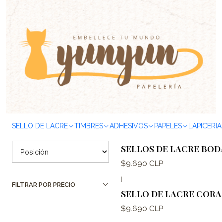
Inicio
SELLOS & TIMBRES
Sellos de Lacre
Sellos
Boda
Filtrar Productos
|
SELLOS DE LACRE AMOR
1-3 de 3 productos
Aplicar filtros
$9.690 CLP
SELLO DE LACRE
TIMBRES
ADHESIVOS
PAPELES
LAPICERIA
ORDENAR POR
|
SELLOS DE LACRE BODA
$9.690 CLP
|
FILTRAR POR PRECIO
SELLO DE LACRE CORA
$9.690 CLP