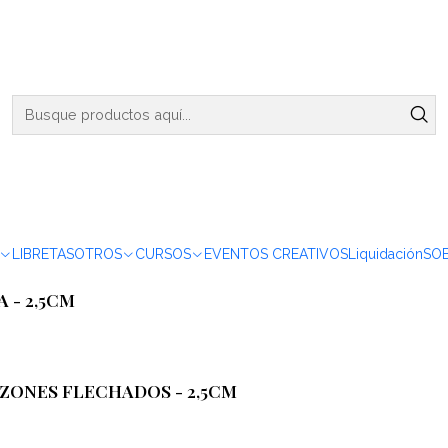
ENVIOS DE MARTES A VIERNES - RETIRO EN VIÑA DEL MAR
Boda
 - 2,5CM
LIBRETAS
OTROS
CURSOS
EVENTOS CREATIVOS
Liquidación
SO
 - 2,5CM
ZONES FLECHADOS - 2,5CM