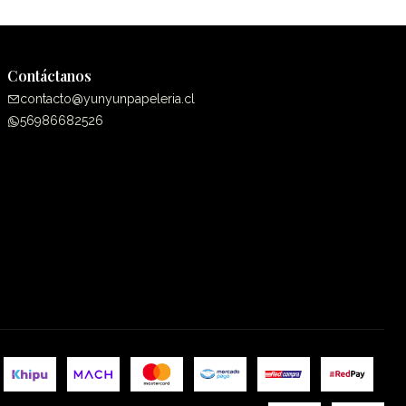
Contáctanos
contacto@yunyunpapeleria.cl
56986682526