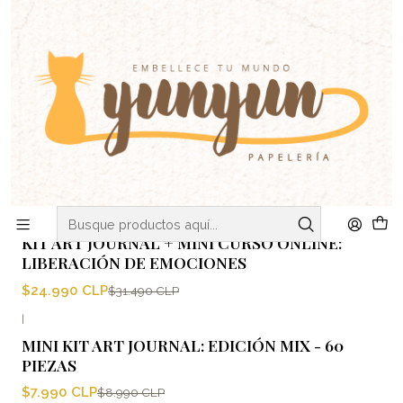
C
V
ENVIOS DE MARTES A VIERNES - RETIRO EN VIÑA DEL MAR
Inicio
PAPELES
Kit Art Journal
Kit Art Journal
Filtros
|
-21%
OFF
KIT ART JOURNAL + MINI CURSO ONLINE:
LIBERACIÓN DE EMOCIONES
$24.990 CLP
$31.490 CLP
|
-11%
OFF
MINI KIT ART JOURNAL: EDICIÓN MIX - 60
Nuevo
PIEZAS
$7.990 CLP
$8.990 CLP