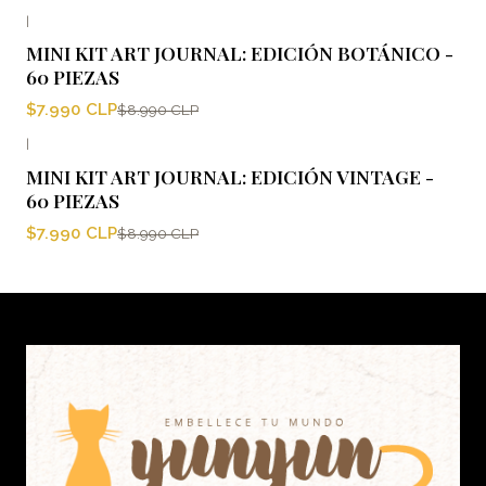
|
-11%
OFF
MINI KIT ART JOURNAL: EDICIÓN BOTÁNICO -
Nuevo
60 PIEZAS
$7.990 CLP
$8.990 CLP
|
-11%
OFF
MINI KIT ART JOURNAL: EDICIÓN VINTAGE -
Nuevo
60 PIEZAS
$7.990 CLP
$8.990 CLP