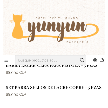
C
V
ENVIOS DE MARTES A VIERNES - RETIRO EN VIÑA DEL MAR
Inicio
SELLOS & TIMBRES
Sellos de Lacre
Lacre
Barra
Barra
Filtros
|
BARRA LACRE/CERA PARA PISTOLA - 5 PZAS
$8.990 CLP
|
SET BARRA SELLOS DE LACRE COBRE - 5 PZAS
$8.990 CLP
|