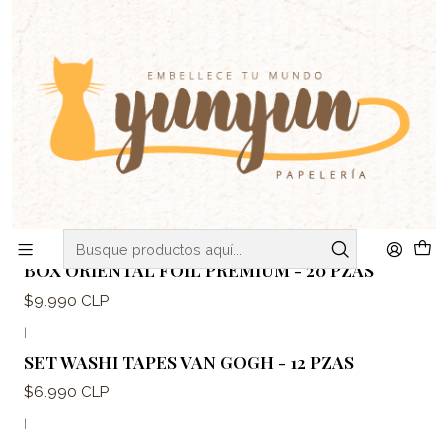
C
V
ENVIOS DE MARTES A VIERNES - RETIRO EN VIÑA DEL MAR
Inicio
ADHESIVOS
Washi Tapes
Sets
Sets
Filtros
|
BOX ORIENTAL FOIL PREMIUM - 20 PZAS
$9.990 CLP
|
SET WASHI TAPES VAN GOGH - 12 PZAS
$6.990 CLP
|