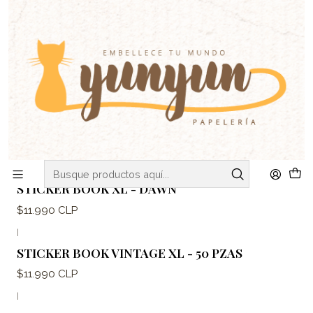
C
V
ENVIOS DE MARTES A VIERNES - RETIRO EN VIÑA DEL MAR
Inicio
ADHESIVOS
Stickers
Set Stickers
Set Stickers
Filtros
|
STICKER BOOK XL - DAWN
$11.990 CLP
|
STICKER BOOK VINTAGE XL - 50 PZAS
$11.990 CLP
|
-25%
OFF