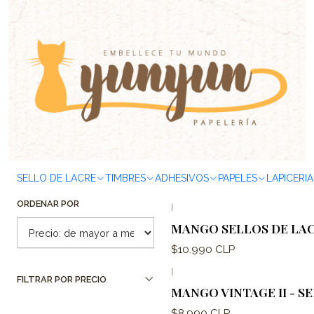
Inicio
SELLOS & TIMBRES
Sellos de Lacre
Mangos
Filtrar Productos
|
MANGO SELLOS DE LAC
1-10 de 10 productos
Aplicar filtros
SELLO DE LACRE
TIMBRES
ADHESIVOS
PAPELES
LAPICERIA
$13.990 CLP
ORDENAR POR
|
MANGO SELLOS DE LAC
$10.990 CLP
|
FILTRAR POR PRECIO
MANGO VINTAGE II - S
$8.990 CLP