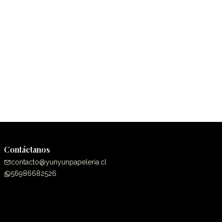
Contáctanos
contacto@yunyunpapeleria.cl
56986682526