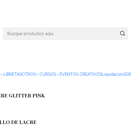
ENVIOS DE MARTES A VIERNES - RETIRO EN VIÑA DEL MAR
Mangos
Mangos para Sellos de Lacre
RE VINTAGE - REY
LIBRETAS
OTROS
CURSOS
EVENTOS CREATIVOS
Liquidación
SO
RE GLITTER PINK
ELLO DE LACRE