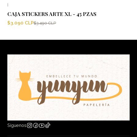
|
-11%
OFF
CAJA STICKERS ARTE XL - 45 PZAS
$3.090 CLP
$3.490 CLP
Síguenos