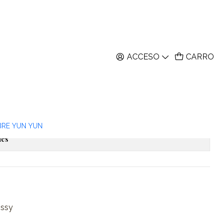
ACCESO
CARRO
rs Estampillas
 - 45 pzas
itos
BRE YUN YUN
nes
ossy