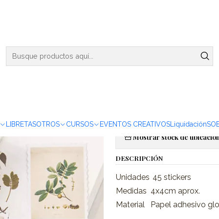
ENVIOS DE MARTES A VIERNES - RETIRO EN VIÑA DEL MAR
Caja Stickers Estampillas Botánicas II - 45 pzas
|
Caja Sticke
Botánicas II
Agregar a la lista de favor
LIBRETAS
OTROS
CURSOS
EVENTOS CREATIVOS
Liquidación
SO
Mostrar stock de ubicacio
DESCRIPCIÓN
Unidades
45 stickers
Medidas
4x4cm aprox.
Material
Papel adhesivo gl