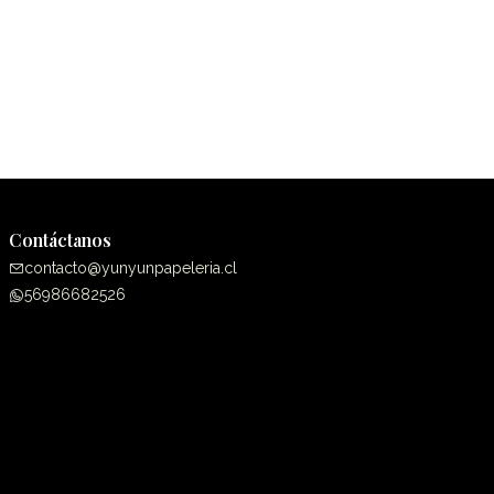
Contáctanos
contacto@yunyunpapeleria.cl
56986682526