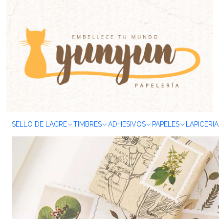
Inicio
ADHESIVOS
Stickers
Caja Stickers
Mini box
Botánica
SELLO DE LACRE
TIMBRES
ADHESIVOS
PAPELES
LAPICERIA