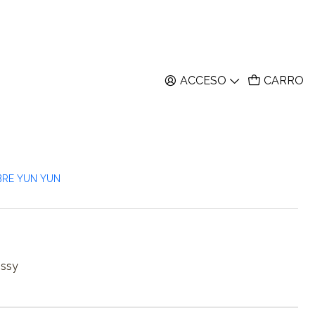
ACCESO
CARRO
rs Ciudades - 30 pzas
itos
nes
BRE YUN YUN
ossy