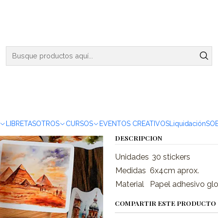
ENVIOS DE MARTES A VIERNES - RETIRO EN VIÑA DEL MAR
ja Stickers Ciudades - 30 pzas
|
Caja Sticke
Agregar a la lista de favor
Mostrar stock de ubicacio
LIBRETAS
OTROS
CURSOS
EVENTOS CREATIVOS
Liquidación
SO
DESCRIPCIÓN
Unidades
30 stickers
Medidas
6x4cm aprox.
Material
Papel adhesivo gl
COMPARTIR ESTE PRODUCTO