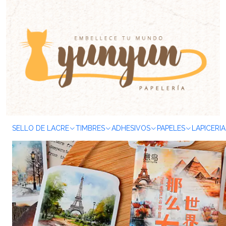
Inicio
ADHESIVOS
Stickers
Caja Stickers
Mini box
Viajes
Ca
SELLO DE LACRE
TIMBRES
ADHESIVOS
PAPELES
LAPICERIA