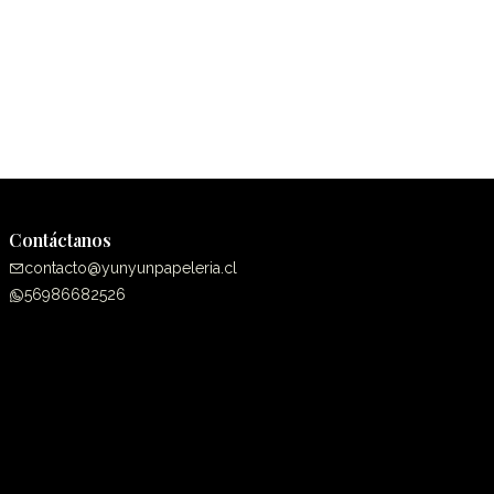
Contáctanos
contacto@yunyunpapeleria.cl
56986682526