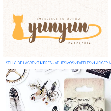
Inicio
ADHESIVOS
Stickers
Caja Stickers
Mini box
Vintage
C
SELLO DE LACRE
TIMBRES
ADHESIVOS
PAPELES
LAPICERIA