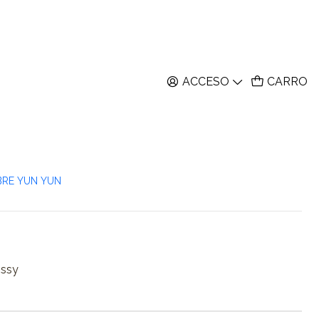
ACCESO
CARRO
rs Vintage #18 - 45 pzas
itos
nes
BRE YUN YUN
ossy