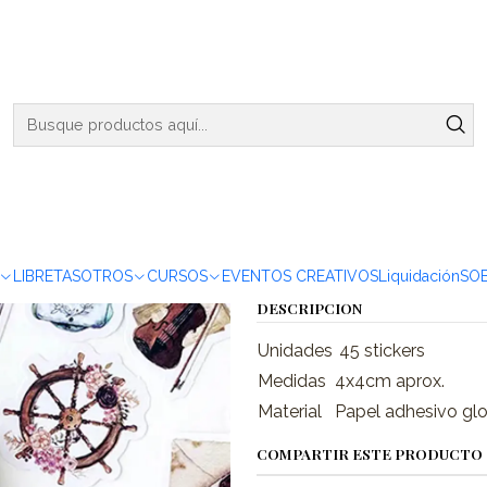
ENVIOS DE MARTES A VIERNES - RETIRO EN VIÑA DEL MAR
aja Stickers Vintage #18 - 45 pzas
|
Caja Sticke
Agregar a la lista de favor
Mostrar stock de ubicacio
LIBRETAS
OTROS
CURSOS
EVENTOS CREATIVOS
Liquidación
SO
DESCRIPCIÓN
Unidades
45 stickers
Medidas
4x4cm aprox.
Material
Papel adhesivo gl
COMPARTIR ESTE PRODUCTO