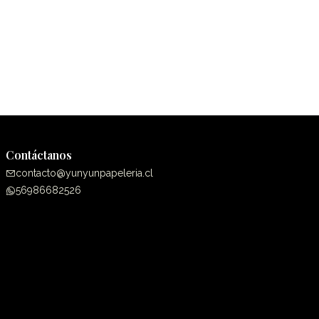
Contáctanos
contacto@yunyunpapeleria.cl
56986682526