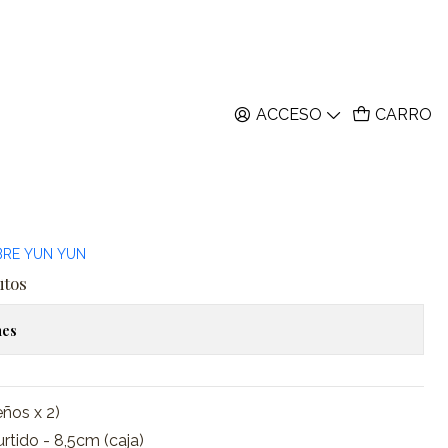
ACCESO
CARRO
t & Dog World - 80
ar al Carro
Comprar ahora
BRE YUN YUN
itos
nes
eños x 2)
urtido - 8,5cm (caja)