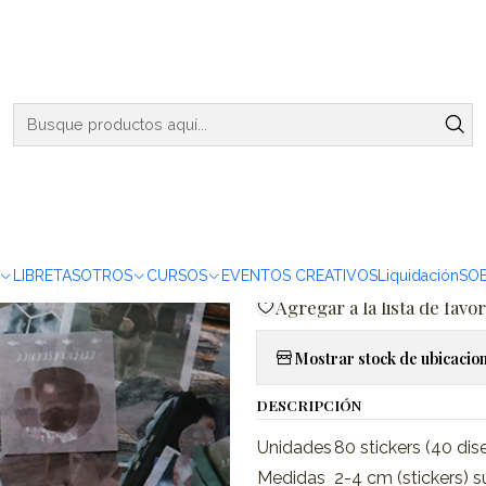
ENVIOS DE MARTES A VIERNES - RETIRO EN VIÑA DEL MAR
t & Dog World - 80 pzas
|
Caja XL Ca
pzas
Agreg
Cantidad
LIBRETAS
OTROS
CURSOS
EVENTOS CREATIVOS
Liquidación
SO
Agregar a la lista de favor
Mostrar stock de ubicacio
DESCRIPCIÓN
Unidades
80 stickers (40 dis
Medidas
2-4 cm (stickers) s