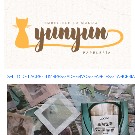
Inicio
ADHESIVOS
Stickers
Caja Stickers
Caja XL
Caja XL Ca
SELLO DE LACRE
TIMBRES
ADHESIVOS
PAPELES
LAPICERIA