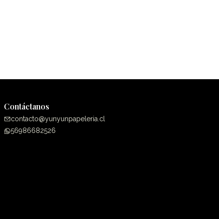
Contáctanos
contacto@yunyunpapeleria.cl
56986682526