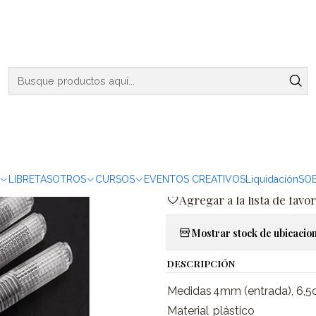
ENVIOS DE MARTES A VIERNES - RETIRO EN VIÑA DEL MAR
Convertidor You Ping Universal - Transparente
|
Convertidor
Transparen
Agreg
Cantidad
LIBRETAS
OTROS
CURSOS
EVENTOS CREATIVOS
Liquidación
SO
Agregar a la lista de favor
Mostrar stock de ubicacio
DESCRIPCIÓN
Medidas
4mm (entrada), 6,5
Material
plástico