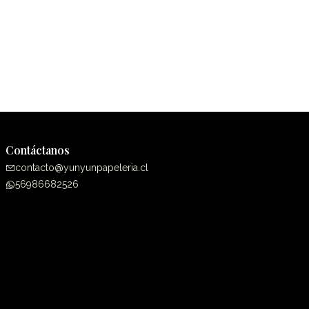
Contáctanos
contacto@yunyunpapeleria.cl
56986682526