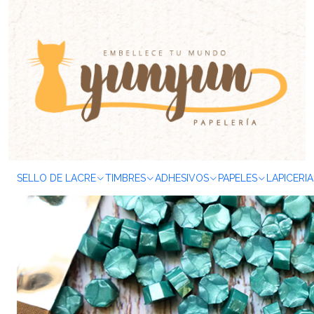
Inicio
SELLOS & TIMBRES
Sellos de Lacre
Lacre
Colores
500
SELLO DE LACRE
TIMBRES
ADHESIVOS
PAPELES
LAPICERIA