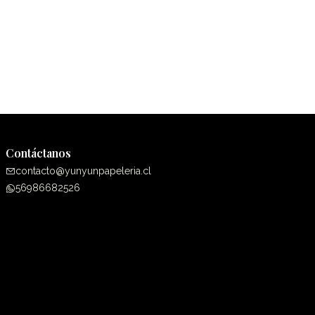
Contáctanos
contacto@yunyunpapeleria.cl
56986682526