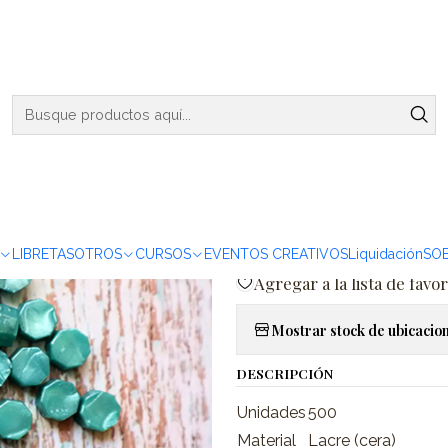
ENVIOS DE MARTES A VIERNES - RETIRO EN VIÑA DEL MAR
 pzas
Lacre Pardo Turquesa Perlado - 500 pzas
|
Lacre Pard
500 pzas
Agreg
Cantidad
LIBRETAS
OTROS
CURSOS
EVENTOS CREATIVOS
Liquidación
SO
Agregar a la lista de favor
Mostrar stock de ubicacio
DESCRIPCIÓN
Unidades
500
Material
Lacre (cera)