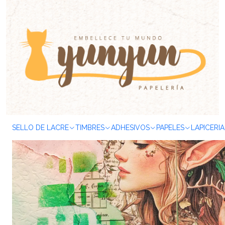
Inicio
CURSOS
Productos Digitales
Mini Curso Online Art Jou
SELLO DE LACRE
TIMBRES
ADHESIVOS
PAPELES
LAPICERIA