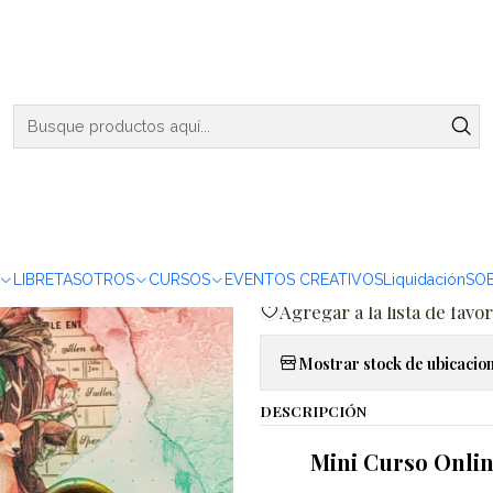
ENVIOS DE MARTES A VIERNES - RETIRO EN VIÑA DEL MAR
rnal: Liberación de Emociones
|
Mini Curso 
Liberación
Agreg
Cantidad
LIBRETAS
OTROS
CURSOS
EVENTOS CREATIVOS
Liquidación
SO
Agregar a la lista de favor
Mostrar stock de ubicacio
DESCRIPCIÓN
Mini Curso Onlin