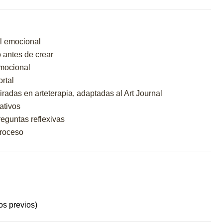
al emocional
o antes de crear
emocional
rtal
radas en arteterapia, adaptadas al Art Journal
ativos
reguntas reflexivas
proceso
os previos)