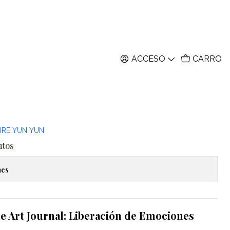
ACCESO
CARRO
Online Art Journal:
 de Emociones
ar al Carro
Comprar ahora
BRE YUN YUN
itos
nes
e Art Journal: Liberación de Emociones