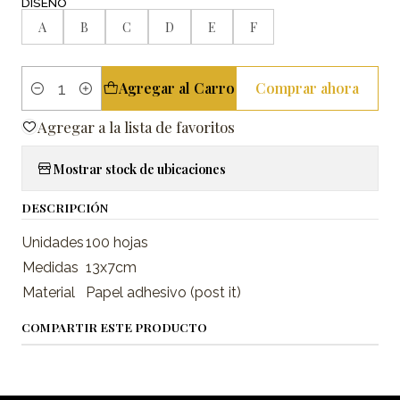
DISEÑO
A
B
C
D
E
F
Agregar al Carro
Comprar ahora
Cantidad
Agregar a la lista de favoritos
Mostrar stock de ubicaciones
DESCRIPCIÓN
Unidades
100 hojas
Medidas
13x7cm
Material
Papel adhesivo (post it)
COMPARTIR ESTE PRODUCTO