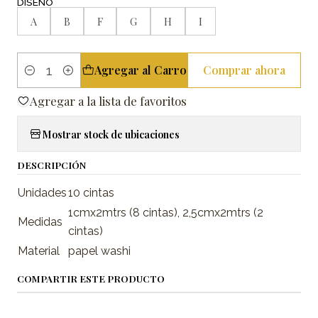
DISEÑO
A
B
F
G
H
I
Agregar al Carro
Comprar ahora
Cantidad
Agregar a la lista de favoritos
Mostrar stock de ubicaciones
DESCRIPCIÓN
Unidades
10 cintas
1cmx2mtrs (8 cintas), 2,5cmx2mtrs (2
Medidas
cintas)
Material
papel washi
COMPARTIR ESTE PRODUCTO