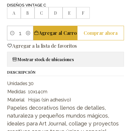
DISEÑOS VINTAGE C
A
B
C
D
E
F
Agregar al Carro
Comprar ahora
Cantidad
Agregar a la lista de favoritos
Mostrar stock de ubicaciones
DESCRIPCIÓN
Unidades
30
Medidas
10x14cm
Material
Hojas (sin adhesivo)
Papeles decorativos llenos de detalles,
naturaleza y pequeños mundos mágicos,
ideales para Art Journal, collage y proyectos