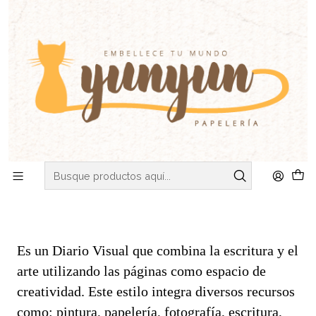
C
V
ENVIOS DE MARTES A VIERNES - RETIRO EN VIÑA DEL MAR
Inicio
Blog
¿Qué es el Art Journal?
PUBLICADO EL 25/2/2022
¿Qué es el Art Journal?
Blog
Post
Es un Diario Visual que combina la escritura y el
arte utilizando las páginas como espacio de
creatividad. Este estilo integra diversos recursos
como: pintura, papelería, fotografía, escritura,