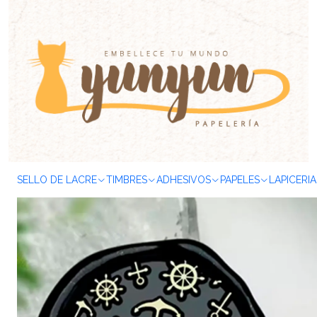
Inicio
SELLOS & TIMBRES
Sellos de Lacre
Sellos
Otros
Sell
SELLO DE LACRE
TIMBRES
ADHESIVOS
PAPELES
LAPICERIA