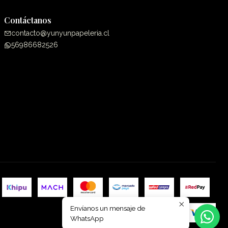
Contáctanos
contacto@yunyunpapeleria.cl
56986682526
Envíanos un mensaje de
WhatsApp