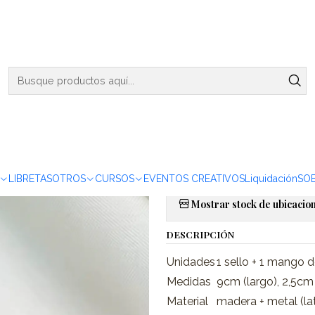
ENVIOS DE MARTES A VIERNES - RETIRO EN VIÑA DEL MAR
os para Lacre Nautica - 2,5cm
|
Sellos para
Agreg
Cantidad
Agregar a la lista de favor
LIBRETAS
OTROS
CURSOS
EVENTOS CREATIVOS
Liquidación
SO
Mostrar stock de ubicacio
DESCRIPCIÓN
Unidades
1 sello + 1 mango 
Medidas
9cm (largo), 2,5cm
Material
madera + metal (la