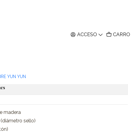
ACCESO
CARRO
 Lacre Nautica - 2,5cm
ar al Carro
Comprar ahora
itos
BRE YUN YUN
nes
de madera
 (diámetro sello)
tón)