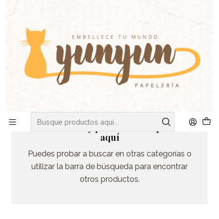
C
V
ENVIOS DE MARTES A VIERNES - RETIRO EN VIÑA DEL MAR
Inicio
SELLOS & TIMBRES
Sellos de Lacre
Sellos Personalizados
Pack Sellos
sello adhesivo personalizado
sello adhesivo personalizado
Todavía no hay productos disponibles
aquí
Puedes probar a buscar en otras categorías o
utilizar la barra de búsqueda para encontrar
otros productos.