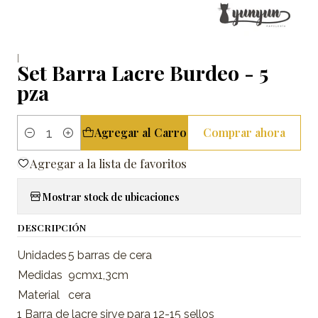
|
Set Barra Lacre Burdeo - 5
pza
Agregar al Carro
Comprar ahora
Cantidad
Agregar a la lista de favoritos
Mostrar stock de ubicaciones
DESCRIPCIÓN
Unidades
5 barras de cera
Medidas
9cmx1,3cm
Material
cera
1 Barra de lacre sirve para 12-15 sellos