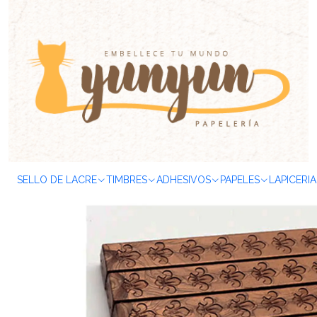
Inicio
SELLOS & TIMBRES
Sellos de Lacre
Lacre
Barra
Set B
SELLO DE LACRE
TIMBRES
ADHESIVOS
PAPELES
LAPICERIA