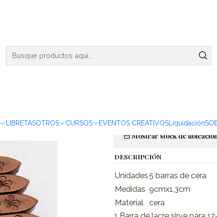
ENVIOS DE MARTES A VIERNES - RETIRO EN VIÑA DEL MAR
arra Lacre Cobre Oscuro - 5 pza
|
Set Barra L
pza
Agregar a la lista de favor
LIBRETAS
OTROS
CURSOS
EVENTOS CREATIVOS
Liquidación
SO
Mostrar stock de ubicacio
DESCRIPCIÓN
Unidades
5 barras de cera
Medidas
9cmx1,3cm
Material
cera
1 Barra de lacre sirve para 