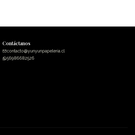
Contáctanos
contacto@yunyunpapeleria.cl
56986682526