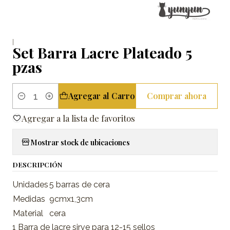
|
Set Barra Lacre Plateado 5
pzas
Agregar al Carro
Comprar ahora
Cantidad
Agregar a la lista de favoritos
Mostrar stock de ubicaciones
DESCRIPCIÓN
Unidades
5 barras de cera
Medidas
9cmx1,3cm
Material
cera
1 Barra de lacre sirve para 12-15 sellos