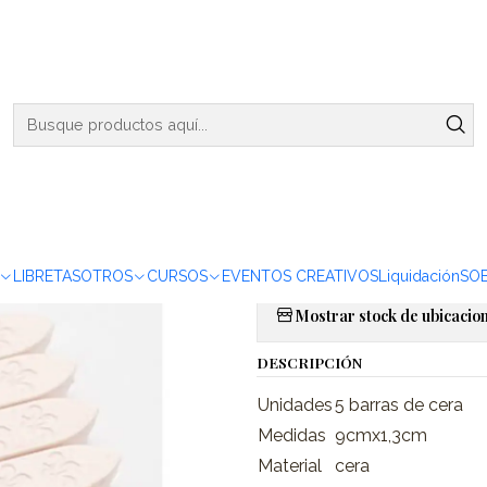
ENVIOS DE MARTES A VIERNES - RETIRO EN VIÑA DEL MAR
arra Lacre Rosado - 5 pzas
|
Set Barra L
Agreg
Cantidad
Agregar a la lista de favor
LIBRETAS
OTROS
CURSOS
EVENTOS CREATIVOS
Liquidación
SO
Mostrar stock de ubicacio
DESCRIPCIÓN
Unidades
5 barras de cera
Medidas
9cmx1,3cm
Material
cera