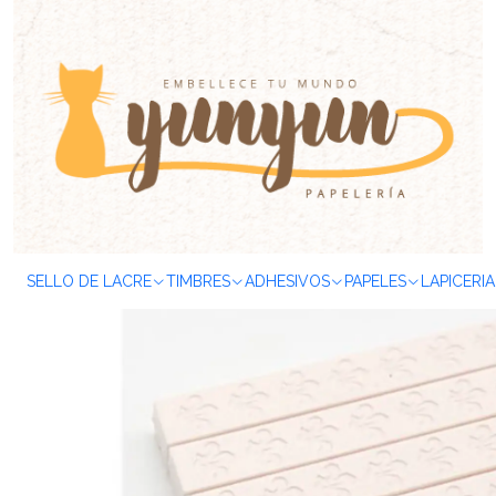
Inicio
SELLOS & TIMBRES
Sellos de Lacre
Lacre
Barra
Set B
SELLO DE LACRE
TIMBRES
ADHESIVOS
PAPELES
LAPICERIA