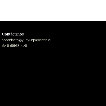
Contáctanos
contacto@yunyunpapeleria.cl
56986682526