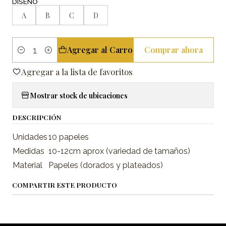
DISEÑO
A
B
C
D
Agregar al Carro
Comprar ahora
Cantidad
Agregar a la lista de favoritos
Mostrar stock de ubicaciones
DESCRIPCIÓN
Unidades
10 papeles
Medidas
10-12cm aprox (variedad de tamaños)
Material
Papeles (dorados y plateados)
COMPARTIR ESTE PRODUCTO