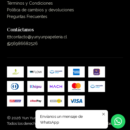
Términos y Condiciones
Politica de cambios y devoluciones
Preguntas Frecuentes
Contáctanos
contacto@yunyunpapeleria.cl
56986682526
Envíanos un mensaje de
2026 Yun Yun Papelería.
WhatsApp
Todos los derechos reservados.
Desarrollado por Jumpseller
.