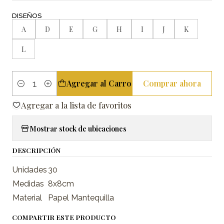
DISEÑOS
A
D
E
G
H
I
J
K
L
Agregar al Carro
Comprar ahora
Cantidad
Agregar a la lista de favoritos
Mostrar stock de ubicaciones
DESCRIPCIÓN
Unidades
30
Medidas
8x8cm
Material
Papel Mantequilla
COMPARTIR ESTE PRODUCTO