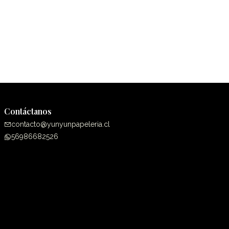
Contáctanos
contacto@yunyunpapeleria.cl
56986682526