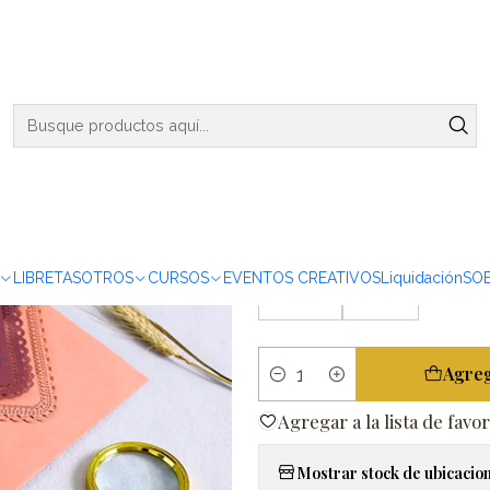
ENVIOS DE MARTES A VIERNES - RETIRO EN VIÑA DEL MAR
|
Set Sobres 
COLOR SOBRE
Dark brown
Wine red
LIBRETAS
OTROS
CURSOS
EVENTOS CREATIVOS
Liquidación
SO
Peach
Lime
Agreg
Cantidad
Agregar a la lista de favor
Mostrar stock de ubicacio