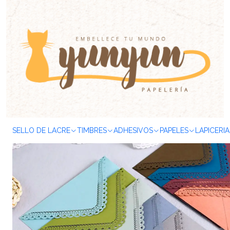
Inicio
PAPELES
Sobres
Set Sobres Corazones - 5 pzas
SELLO DE LACRE
TIMBRES
ADHESIVOS
PAPELES
LAPICERIA