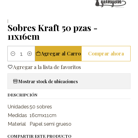
|
Sobres Kraft 50 pzas -
11x16cm
Agregar al Carro
Comprar ahora
Cantidad
Agregar a la lista de favoritos
Mostrar stock de ubicaciones
DESCRIPCIÓN
Unidades
50 sobres
Medidas
16cmx11cm
Material
Papel semi grueso
COMPARTIR ESTE PRODUCTO