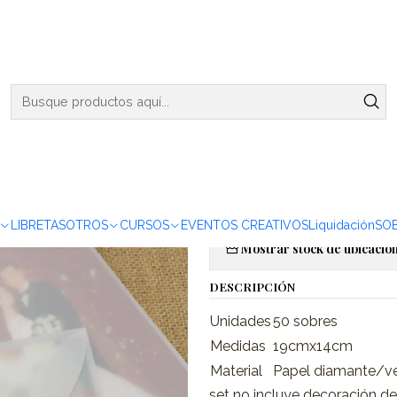
ENVIOS DE MARTES A VIERNES - RETIRO EN VIÑA DEL MAR
cm - 50 pzas
|
Sobres Pét
19x14cm - 5
Agregar a la lista de favor
LIBRETAS
OTROS
CURSOS
EVENTOS CREATIVOS
Liquidación
SO
Mostrar stock de ubicacio
DESCRIPCIÓN
Unidades
50 sobres
Medidas
19cmx14cm
Material
Papel diamante/v
set no incluye decoración de 