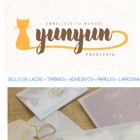
Inicio
PAPELES
Sobres
Sobres Pétalo Papel Diamante 19x14
SELLO DE LACRE
TIMBRES
ADHESIVOS
PAPELES
LAPICERIA