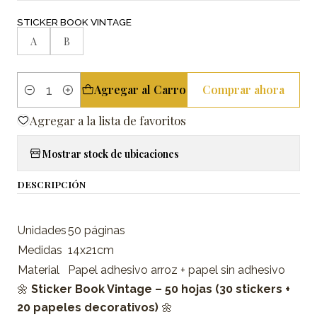
STICKER BOOK VINTAGE
A
B
Agregar al Carro
Comprar ahora
Cantidad
Agregar a la lista de favoritos
Mostrar stock de ubicaciones
DESCRIPCIÓN
Unidades
50 páginas
Medidas
14x21cm
Material
Papel adhesivo arroz + papel sin adhesivo
🌼
Sticker Book Vintage – 50 hojas (30 stickers +
20 papeles decorativos)
🌼