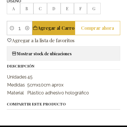
DISEÑO
A
B
C
D
E
F
G
Agregar al Carro
Comprar ahora
Cantidad
Agregar a la lista de favoritos
Mostrar stock de ubicaciones
DESCRIPCIÓN
Unidades
45
Medidas
5cmx10cm aprox
Material
Plástico adhesivo holográfico
COMPARTIR ESTE PRODUCTO