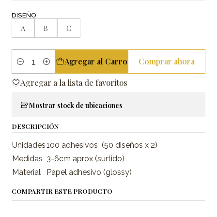
DISEÑO
A
B
C
Agregar al Carro
Comprar ahora
Cantidad
Agregar a la lista de favoritos
Mostrar stock de ubicaciones
DESCRIPCIÓN
Unidades
100 adhesivos (50 diseños x 2)
Medidas
3-6cm aprox (surtido)
Material
Papel adhesivo (glossy)
COMPARTIR ESTE PRODUCTO