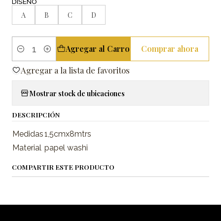
DISEÑO
A
B
C
D
Agregar al Carro
Comprar ahora
Cantidad
Agregar a la lista de favoritos
Mostrar stock de ubicaciones
DESCRIPCIÓN
Medidas
1,5cmx8mtrs
Material
papel washi
COMPARTIR ESTE PRODUCTO