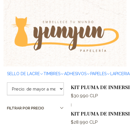
Inicio
ARTÍCULOS DE ESCRITURA
Kits Plumas
Filtrar Productos
|
KIT PLUMA DE INMERS
1-9 de 9 productos
Aplicar filtros
$34.990 CLP
SELLO DE LACRE
TIMBRES
ADHESIVOS
PAPELES
LAPICERIA
ORDENAR POR
|
KIT PLUMA DE INMERSI
$30.990 CLP
|
FILTRAR POR PRECIO
KIT PLUMA DE INMERS
$28.990 CLP