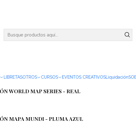
ENVIOS DE MARTES A VIERNES - RETIRO EN VIÑA DEL MAR
Kits Plumas
IÓN & LACRE - MAPA MUNDI
LIBRETAS
OTROS
CURSOS
EVENTOS CREATIVOS
Liquidación
SO
ÓN WORLD MAP SERIES - REAL
IÓN MAPA MUNDI - PLUMA AZUL